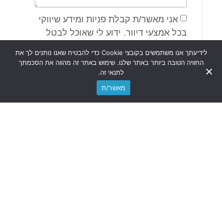
אני מאשר/ת קבלת פניות ומידע שיווקי
בכל אמצעי דיוור. ידוע לי שאוכל לבטל
בכל עת, והשימוש בפרטיי כפוף
לידיעתך אנו משתמשים בקובצי Cookie כדי להבטיח שאנו נותנים לך את
מדיניות הפרטיות
ל
באתר.
החוויה הטובה ביותר באתר שלנו. שימוש באתר זה מהווה את הסכמתך
לתנאי זה.
שליחה
מאשר/ת
שירותים נוספים
ארכיב נוטריוני
אימות חתימה
אישור העתק נאמן למקור
העדה של מסמך סחיר
ייפוי כוח נוטריוני