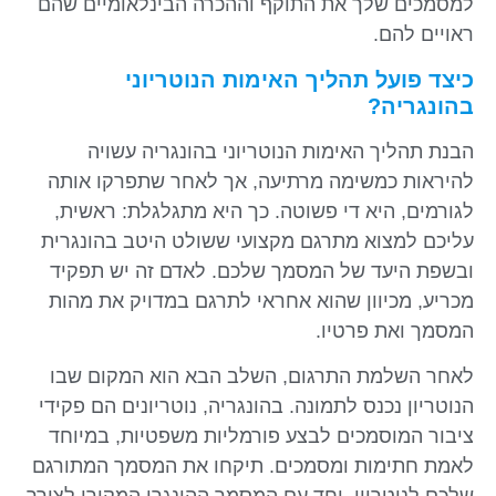
למסמכים שלך את התוקף וההכרה הבינלאומיים שהם
ראויים להם.
כיצד פועל תהליך האימות הנוטריוני
בהונגריה?
הבנת תהליך האימות הנוטריוני בהונגריה עשויה
להיראות כמשימה מרתיעה, אך לאחר שתפרקו אותה
לגורמים, היא די פשוטה. כך היא מתגלגלת: ראשית,
עליכם למצוא מתרגם מקצועי ששולט היטב בהונגרית
ובשפת היעד של המסמך שלכם. לאדם זה יש תפקיד
מכריע, מכיוון שהוא אחראי לתרגם במדויק את מהות
המסמך ואת פרטיו.
לאחר השלמת התרגום, השלב הבא הוא המקום שבו
הנוטריון נכנס לתמונה. בהונגריה, נוטריונים הם פקידי
ציבור המוסמכים לבצע פורמליות משפטיות, במיוחד
לאמת חתימות ומסמכים. תיקחו את המסמך המתורגם
שלכם לנוטריון, יחד עם המסמך ההונגרי המקורי לצורך