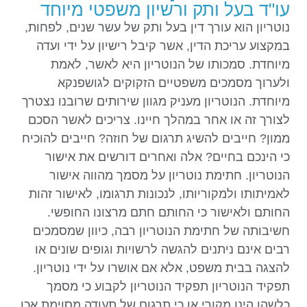
עו"ד בעל ותק ורשיון משפטי מיוחד
נוטריון הוא עורך דין בעל ותק של עשר שנים, לפחות,
במקצוע עריכת הדין, אשר קיבל רישיון על ידי ועדה
מיוחדת. סמכותו של הנוטריון היא לאשר, לאמת
ולערוך מסמכים משפטיים הזקוקים לגושפנקא
מיוחדת. הנוטריון מעניק מגוון שירותים שרובנו נצטרך
לצורך זה או אחר במהלך חיינו. צריכים לאשר הסכם
ממון? חייבים להשיג תרגום של חוזה? חייבים להוכיח
כי הינכם בחיים? אלה ואחרים דורשים את אישור
הנוטריון. חתימת נוטריון על מסמך מהווה אישור
לאמיתותו ולמקוריותו, לנכונות תרגומו, לאישור זהות
החותם ולאישור כי החותם חתם מרצונו החופשי.
חשיבותה של חתימת הנוטריון רבה, כיוון שמסמכים
רבים אינם ניתנים להגשה לרשויות וגופים שונים או
להצגה בבית משפט, אלא אם אושרו על ידי נוטריון.
תפקיד הנוטריון תפקיד הנוטריון לקבוע כי מסמך
כלשהו הינו מקורי או כי תרגום של תעודה מסוימת אכן