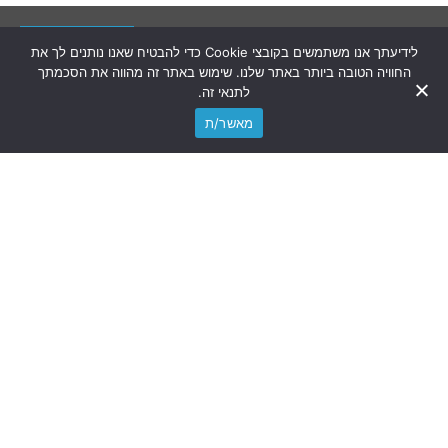
רן מרכוס
לידיעתך אנו משתמשים בקובצי Cookie כדי להבטיח שאנו נותנים לך את
רן מרכוס נוטריון
החוויה הטובה ביותר באתר שלנו. שימוש באתר זה מהווה את הסכמתך
לתנאי זה.
תרגום נוטריוני
מאשר/ת
חותמת אפוסטיל
נוטריון אנגלית
אימות חתימה
הסכם ממון
מהו נוטריון?
צוואות נוטריוניות
צור קשר
מפת אתר
הצהרת נגישות
מדיניות פרטיות